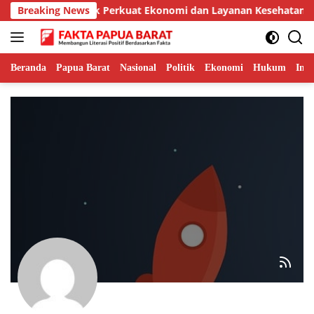
Langsung
 Bandara Serui untuk Perkuat Ekonomi dan Layanan Kesehatan
Breaking News
ke
konten
Beranda
Papua Barat
Nasional
Politik
Ekonomi
Hukum
Inte