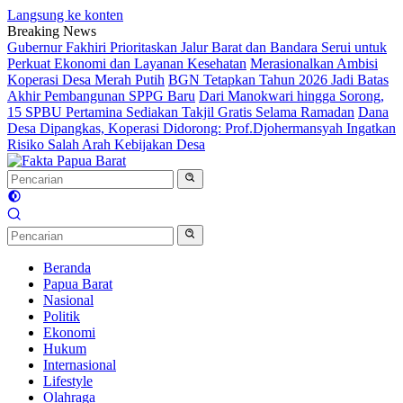
Langsung ke konten
Breaking News
Gubernur Fakhiri Prioritaskan Jalur Barat dan Bandara Serui untuk
Perkuat Ekonomi dan Layanan Kesehatan
Merasionalkan Ambisi
Koperasi Desa Merah Putih
BGN Tetapkan Tahun 2026 Jadi Batas
Akhir Pembangunan SPPG Baru
Dari Manokwari hingga Sorong,
15 SPBU Pertamina Sediakan Takjil Gratis Selama Ramadan
Dana
Desa Dipangkas, Koperasi Didorong: Prof.Djohermansyah Ingatkan
Risiko Salah Arah Kebijakan Desa
Beranda
Papua Barat
Nasional
Politik
Ekonomi
Hukum
Internasional
Lifestyle
Olahraga