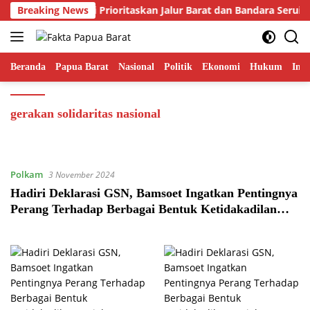
Langsung
Gubernur Fakhiri Prioritaskan Jalur Barat dan Bandara Serui 
Breaking News
ke
konten
Beranda
Papua Barat
Nasional
Politik
Ekonomi
Hukum
Inte
gerakan solidaritas nasional
Polkam
3 November 2024
Hadiri Deklarasi GSN, Bamsoet Ingatkan Pentingnya
Perang Terhadap Berbagai Bentuk Ketidakadilan
Sosial