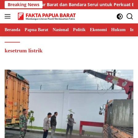
Langsung
i Prioritaskan Jalur Barat dan Bandara Serui untuk Perkuat Eko
Breaking News
ke
konten
Beranda
Papua Barat
Nasional
Politik
Ekonomi
Hukum
Inte
kesetrum listrik