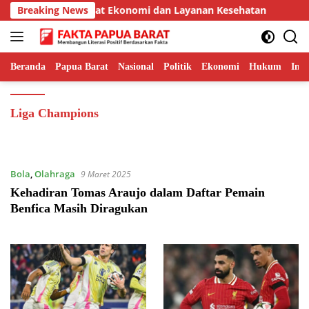
Langsung
a Serui untuk Perkuat Ekonomi dan Layanan Kesehatan
Breaking News
Me
ke
konten
Beranda
Papua Barat
Nasional
Politik
Ekonomi
Hukum
Inte
Liga Champions
Bola
,
Olahraga
9 Maret 2025
Kehadiran Tomas Araujo dalam Daftar Pemain
Benfica Masih Diragukan