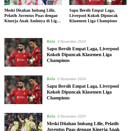
Meski Ditahan Imbang Lille,
Sapu Bersih Empat Laga,
Pelatih Juventus Puas dengan
Liverpool Kokoh Dipuncak
Kinerja Anak Asuhnya di Liga
Klasemen Liga Champions
Champions
Bola
6 November 2024
Sapu Bersih Empat Laga, Liverpool
Kokoh Dipuncak Klasemen Liga
Champions
Bola
6 November 2024
Sapu Bersih Empat Laga, Liverpool
Kokoh Dipuncak Klasemen Liga
Champions
Bola
6 November 2024
Meski Ditahan Imbang Lille, Pelatih
Juventus Puas dengan Kinerja Anak