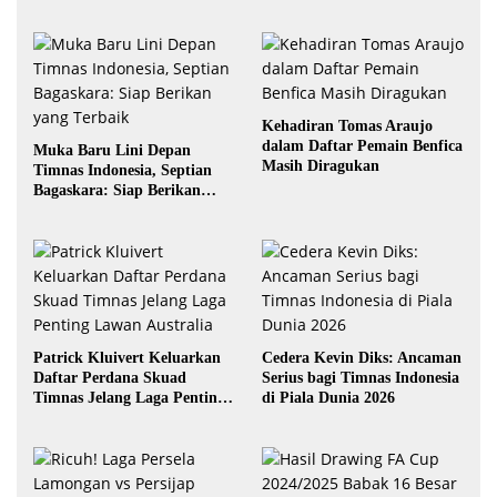
Kehadiran Tomas Araujo
dalam Daftar Pemain Benfica
Muka Baru Lini Depan
Masih Diragukan
Timnas Indonesia, Septian
Bagaskara: Siap Berikan
yang Terbaik
Patrick Kluivert Keluarkan
Cedera Kevin Diks: Ancaman
Daftar Perdana Skuad
Serius bagi Timnas Indonesia
Timnas Jelang Laga Penting
di Piala Dunia 2026
Lawan Australia