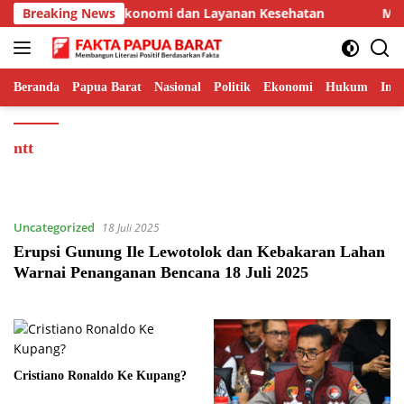
Langsung
erui untuk Perkuat Ekonomi dan Layanan Kesehatan
Breaking News
Mera
ke
konten
Beranda
Papua Barat
Nasional
Politik
Ekonomi
Hukum
Inte
ntt
Uncategorized
18 Juli 2025
Erupsi Gunung Ile Lewotolok dan Kebakaran Lahan
Warnai Penanganan Bencana 18 Juli 2025
Cristiano Ronaldo Ke Kupang?