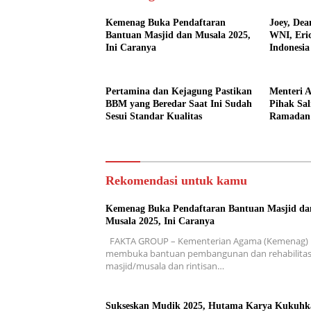
Kemenag Buka Pendaftaran
Joey, Dea
Bantuan Masjid dan Musala 2025,
WNI, Eri
Ini Caranya
Indonesi
Lengkap
Pertamina dan Kejagung Pastikan
Menteri 
BBM yang Beredar Saat Ini Sudah
Pihak Sal
Sesui Standar Kualitas
Ramadan
Rekomendasi untuk kamu
Kemenag Buka Pendaftaran Bantuan Masjid da
Musala 2025, Ini Caranya
FAKTA GROUP – Kementerian Agama (Kemenag)
membuka bantuan pembangunan dan rehabilitas
masjid/musala dan rintisan…
Sukseskan Mudik 2025, Hutama Karya Kukuhk