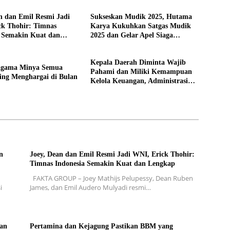
n dan Emil Resmi Jadi
Sukseskan Mudik 2025, Hutama
ck Thohir: Timnas
Karya Kukuhkan Satgas Mudik
a Semakin Kuat dan
2025 dan Gelar Apel Siaga
Serentak
Kepala Daerah Diminta Wajib
Agama Minya Semua
Pahami dan Miliki Kemampuan
ing Menghargai di Bulan
Kelola Keuangan, Administrasi
Kewilayahan, dan Dukcapil
n
Joey, Dean dan Emil Resmi Jadi WNI, Erick Thohir:
Timnas Indonesia Semakin Kuat dan Lengkap
FAKTA GROUP – Joey Mathijs Pelupessy, Dean Ruben
i
James, dan Emil Audero Mulyadi resmi…
an
Pertamina dan Kejagung Pastikan BBM yang