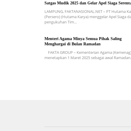
Satgas Mudik 2025 dan Gelar Apel Siaga Serent
LAMPUNG, FAKTANASIONAL.NET – PT Hutama Ka
(Persero) (Hutama Karya) menggelar Apel Siaga d
pengukuhan Tim…
Menteri Agama Minya Semua Pihak Saling
Menghargai di Bulan Ramadan
FAKTA GROUP – Kementerian Agama (Kemenag
menetapkan 1 Maret 2025 sebagai awal Ramada