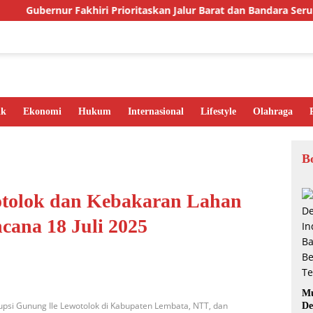
bernur Fakhiri Prioritaskan Jalur Barat dan Bandara Serui untu
ik
Ekonomi
Hukum
Internasional
Lifestyle
Olahraga
B
otolok dan Kebakaran Lahan
ana 18 Juli 2025
Mu
psi Gunung Ile Lewotolok di Kabupaten Lembata, NTT, dan
De