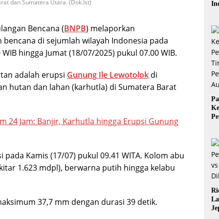
rat dan Sumatera Utara. (Dok.Ist)
In
Ba
Be
langan Bencana (
BNPB
) melaporkan
bencana di sejumlah wilayah Indonesia pada
 WIB hingga Jumat (18/07/2025) pukul 07.00 WIB.
tan adalah erupsi
Gunung Ile Lewotolok
di
n hutan dan lahan (karhutla) di Sumatera Barat
Pa
Ke
Pe
m 24 Jam: Banjir, Karhutla hingga Erupsi Gunung
Ti
Pe
Au
i pada Kamis (17/07) pukul 09.41 WITA. Kolom abu
itar 1.623 mdpl), berwarna putih hingga kelabu
Ri
La
 maksimum 37,7 mm dengan durasi 39 detik.
Je