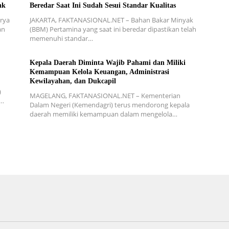
ak
Beredar Saat Ini Sudah Sesui Standar Kualitas
rya
JAKARTA, FAKTANASIONAL.NET – Bahan Bakar Minyak
an
(BBM) Pertamina yang saat ini beredar dipastikan telah
memenuhi standar…
Kepala Daerah Diminta Wajib Pahami dan Miliki
Kemampuan Kelola Keuangan, Administrasi
Kewilayahan, dan Dukcapil
)
MAGELANG, FAKTANASIONAL.NET – Kementerian
n…
Dalam Negeri (Kemendagri) terus mendorong kepala
daerah memiliki kemampuan dalam mengelola…