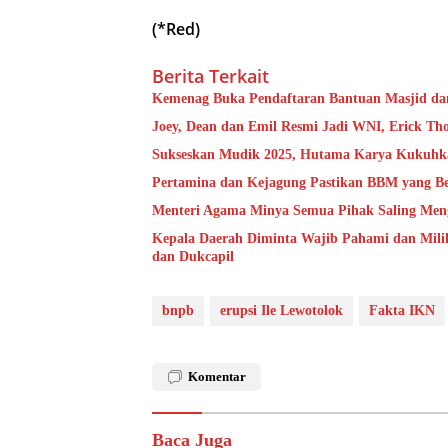
(*Red)
Berita Terkait
Kemenag Buka Pendaftaran Bantuan Masjid dan
Joey, Dean dan Emil Resmi Jadi WNI, Erick Th
Sukseskan Mudik 2025, Hutama Karya Kukuhkan
Pertamina dan Kejagung Pastikan BBM yang Ber
Menteri Agama Minya Semua Pihak Saling Men
Kepala Daerah Diminta Wajib Pahami dan Mili
dan Dukcapil
bnpb
erupsi Ile Lewotolok
Fakta IKN
Komentar
Baca Juga