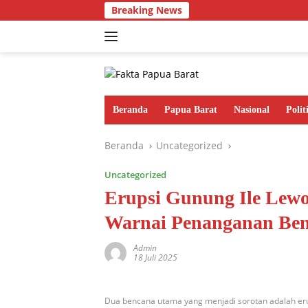
Langsung
Breaking News
Gu
ke
konten
Beranda
Papua Barat
Nasional
Polit
Beranda
Uncategorized
Uncategorized
Erupsi Gunung Ile Lew
Warnai Penanganan Benc
Admin
18 Juli 2025
Dua bencana utama yang menjadi sorotan adalah eru