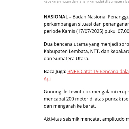
kebakaran hutan dan lahan (karhutla) di Sumatera Ba
NASIONAL –
Badan Nasional Penanggu
perkembangan situasi dan penanganan 
periode Kamis (17/07/2025) pukul 07.00
Dua bencana utama yang menjadi soro
Kabupaten Lembata, NTT, dan kebakara
dan Sumatera Utara.
Baca Juga:
BNPB Catat 19 Bencana dala
Api
Gunung Ile Lewotolok mengalami erups
mencapai 200 meter di atas puncak (sek
dan mengarah ke barat.
Aktivitas seismik mencatat amplitudo