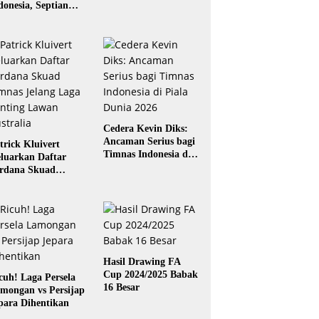
donesia, Septian
gaskara: Siap
rikan yang Terbaik
Cedera Kevin Diks:
Ancaman Serius bagi
trick Kluivert
Timnas Indonesia di
luarkan Daftar
Piala Dunia 2026
rdana Skuad
mnas Jelang Laga
nting Lawan
stralia
Hasil Drawing FA
Cup 2024/2025 Babak
cuh! Laga Persela
16 Besar
mongan vs Persijap
para Dihentikan