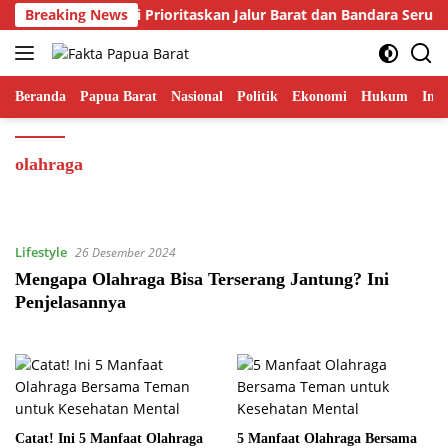
Langsung
Gubernur Fakhiri Prioritaskan Jalur Barat dan Bandara Serui
Breaking News
ke
konten
Beranda
Papua Barat
Nasional
Politik
Ekonomi
Hukum
Inte
olahraga
Lifestyle
26 Desember 2024
Mengapa Olahraga Bisa Terserang Jantung? Ini
Penjelasannya
Catat! Ini 5 Manfaat Olahraga
5 Manfaat Olahraga Bersama