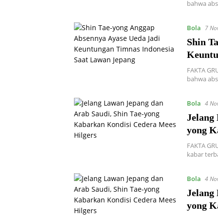
bahwa abse
Bola
7 No
Shin T
Keuntu
FAKTA GRU
bahwa abse
Bola
4 No
Jelang
yong K
FAKTA GRUP
kabar terb
Bola
4 No
Jelang
yong K