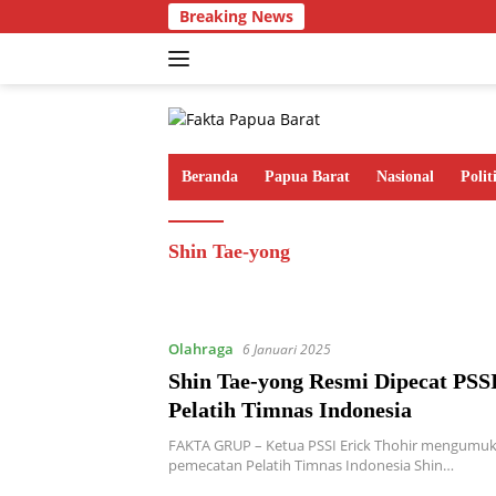
Langsung
Breaking News
ke
konten
Beranda
Papua Barat
Nasional
Polit
Shin Tae-yong
Olahraga
6 Januari 2025
Shin Tae-yong Resmi Dipecat PSSI
Pelatih Timnas Indonesia
FAKTA GRUP – Ketua PSSI Erick Thohir mengumuk
pemecatan Pelatih Timnas Indonesia Shin…