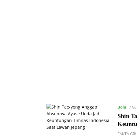
Bola
7 No
Shin T
Keuntu
FAKTA GRU