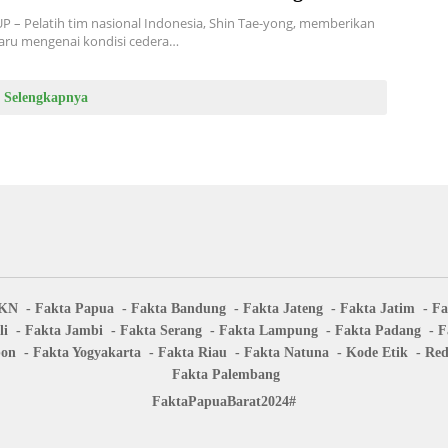
 – Pelatih tim nasional Indonesia, Shin Tae-yong, memberikan
aru mengenai kondisi cedera…
Selengkapnya
IKN
Fakta Papua
Fakta Bandung
Fakta Jateng
Fakta Jatim
Fa
li
Fakta Jambi
Fakta Serang
Fakta Lampung
Fakta Padang
F
bon
Fakta Yogyakarta
Fakta Riau
Fakta Natuna
Kode Etik
Red
Fakta Palembang
FaktaPapuaBarat2024#