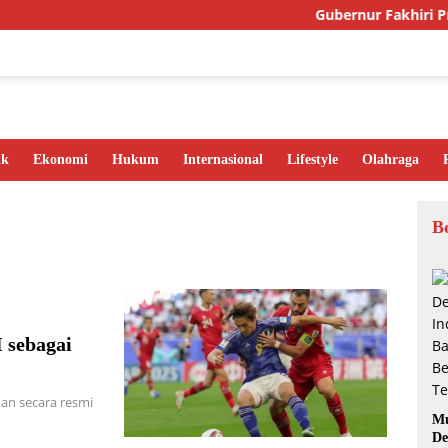
Gubernur Fakhiri Priori
ik
Ekonomi
Hukum
Internasional
Lifestyle
Olahraga
B
 sebagai
an secara resmi
Mu
De