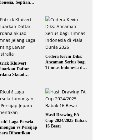
donesia, Septian
gaskara: Siap
rikan yang Terbaik
Cedera Kevin Diks:
Ancaman Serius bagi
trick Kluivert
Timnas Indonesia di
luarkan Daftar
Piala Dunia 2026
rdana Skuad
mnas Jelang Laga
nting Lawan
stralia
Hasil Drawing FA
Cup 2024/2025 Babak
cuh! Laga Persela
16 Besar
mongan vs Persijap
para Dihentikan