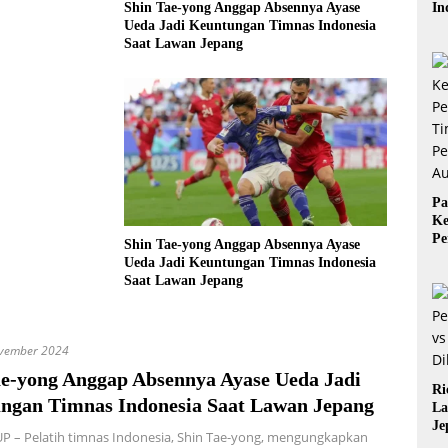
In
Shin Tae-yong Anggap Absennya Ayase
Ba
Ueda Jadi Keuntungan Timnas Indonesia
Be
Saat Lawan Jepang
Pa
Ke
Pe
Shin Tae-yong Anggap Absennya Ayase
Ti
Ueda Jadi Keuntungan Timnas Indonesia
Pe
Saat Lawan Jepang
Au
vember 2024
ae-yong Anggap Absennya Ayase Ueda Jadi
Ri
ngan Timnas Indonesia Saat Lawan Jepang
La
Je
P – Pelatih timnas Indonesia, Shin Tae-yong, mengungkapkan