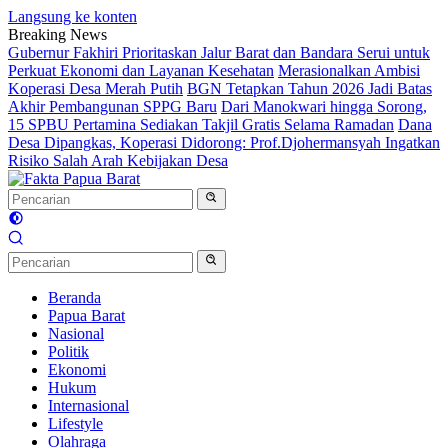
Langsung ke konten
Breaking News
Gubernur Fakhiri Prioritaskan Jalur Barat dan Bandara Serui untuk
Perkuat Ekonomi dan Layanan Kesehatan
Merasionalkan Ambisi
Koperasi Desa Merah Putih
BGN Tetapkan Tahun 2026 Jadi Batas
Akhir Pembangunan SPPG Baru
Dari Manokwari hingga Sorong,
15 SPBU Pertamina Sediakan Takjil Gratis Selama Ramadan
Dana
Desa Dipangkas, Koperasi Didorong: Prof.Djohermansyah Ingatkan
Risiko Salah Arah Kebijakan Desa
Beranda
Papua Barat
Nasional
Politik
Ekonomi
Hukum
Internasional
Lifestyle
Olahraga