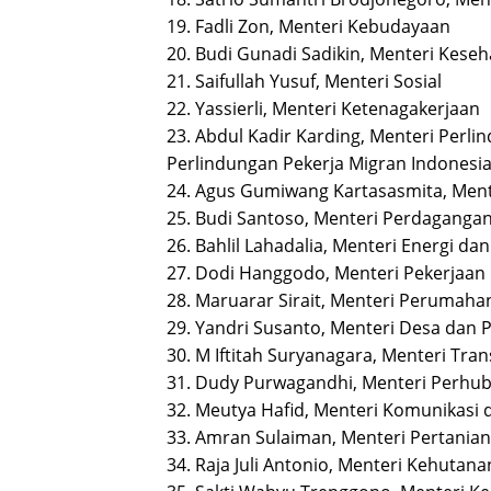
19. Fadli Zon, Menteri Kebudayaan
20. Budi Gunadi Sadikin, Menteri Kese
21. Saifullah Yusuf, Menteri Sosial
22. Yassierli, Menteri Ketenagakerjaan
23. Abdul Kadir Karding, Menteri Perl
Perlindungan Pekerja Migran Indonesi
24. Agus Gumiwang Kartasasmita, Ment
25. Budi Santoso, Menteri Perdaganga
26. Bahlil Lahadalia, Menteri Energi d
27. Dodi Hanggodo, Menteri Pekerja
28. Maruarar Sirait, Menteri Peruma
29. Yandri Susanto, Menteri Desa dan
30. M Iftitah Suryanagara, Menteri Tra
31. Dudy Purwagandhi, Menteri Perhu
32. Meutya Hafid, Menteri Komunikasi d
33. Amran Sulaiman, Menteri Pertanian
34. Raja Juli Antonio, Menteri Kehutana