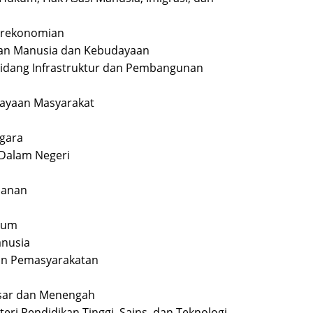
Perekonomian
nan Manusia dan Kebudayaan
Bidang Infrastruktur dan Pembangunan
ayaan Masyarakat
egara
 Dalam Negeri
ahanan
ukum
anusia
dan Pemasyarakatan
asar dan Menengah
eri Pendidikan Tinggi, Sains, dan Teknologi