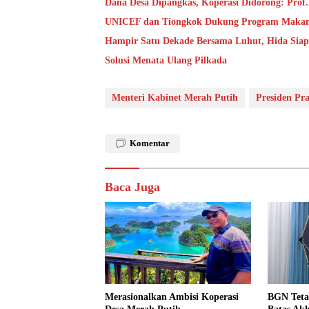
Dana Desa Dipangkas, Koperasi Didorong: Prof
UNICEF dan Tiongkok Dukung Program Makan B
Hampir Satu Dekade Bersama Luhut, Hida Sia
Solusi Menata Ulang Pilkada
Menteri Kabinet Merah Putih
Presiden Pr
Komentar
Baca Juga
Merasionalkan Ambisi Koperasi
BGN Teta