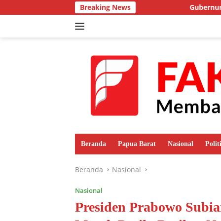
Langsung
Breaking News
Gubernur Fakhiri Priori
ke
konten
Beranda
Papua Barat
Nasional
Polit
Beranda
Nasional
Nasional
Presiden Prabowo Subia