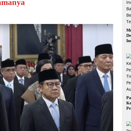
Namanya
Mu
De
In
Ba
Be
Pa
Ke
Pe
Ti
Pe
Au