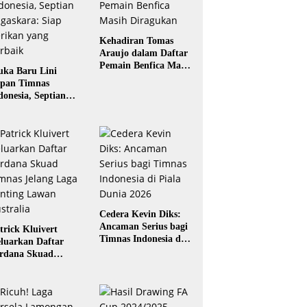
Kehadiran Tomas
Araujo dalam Daftar
Pemain Benfica Masih
ka Baru Lini
Diragukan
pan Timnas
donesia, Septian
gaskara: Siap
rikan yang Terbaik
Cedera Kevin Diks:
Ancaman Serius bagi
trick Kluivert
Timnas Indonesia di
luarkan Daftar
Piala Dunia 2026
rdana Skuad
mnas Jelang Laga
nting Lawan
stralia