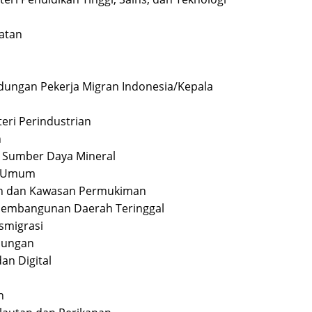
hatan
indungan Pekerja Migran Indonesia/Kepala
a
eri Perindustrian
n
an Sumber Daya Mineral
an Umum
han dan Kawasan Permukiman
 Pembangunan Daerah Teringgal
nsmigrasi
bungan
an Digital
n