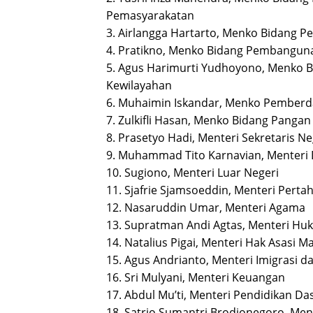
Pemasyarakatan
3. Airlangga Hartarto, Menko Bidang 
4. Pratikno, Menko Bidang Pembangu
5. Agus Harimurti Yudhoyono, Menko 
Kewilayahan
6. Muhaimin Iskandar, Menko Pemberd
7. Zulkifli Hasan, Menko Bidang Pangan
8. Prasetyo Hadi, Menteri Sekretaris N
9. Muhammad Tito Karnavian, Menteri
10. Sugiono, Menteri Luar Negeri
11. Sjafrie Sjamsoeddin, Menteri Pert
12. Nasaruddin Umar, Menteri Agama
13. Supratman Andi Agtas, Menteri H
14. Natalius Pigai, Menteri Hak Asasi M
15. Agus Andrianto, Menteri Imigrasi 
16. Sri Mulyani, Menteri Keuangan
17. Abdul Mu’ti, Menteri Pendidikan D
18. Satrio Sumantri Brodjonegoro, Ment