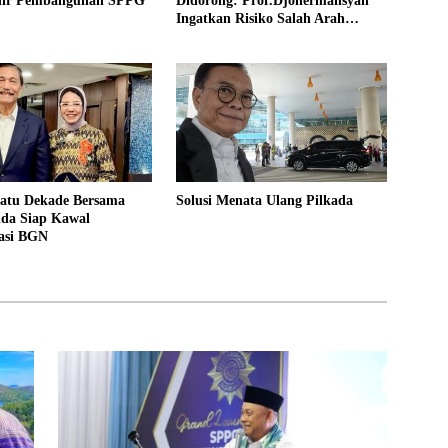
hir Pembangunan SPPG
Didorong: Prof.Djohermansyah
Ingatkan Risiko Salah Arah
Kebijakan Desa
atu Dekade Bersama
Solusi Menata Ulang Pilkada
ida Siap Kawal
asi BGN