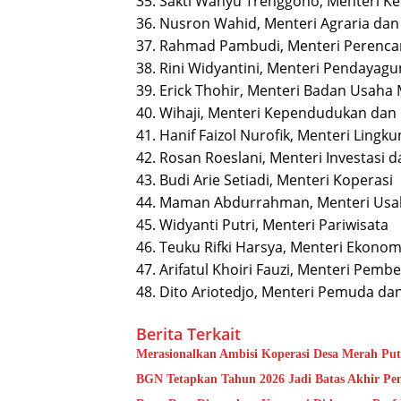
35. Sakti Wahyu Trenggono, Menteri Ke
36. Nusron Wahid, Menteri Agraria da
37. Rahmad Pambudi, Menteri Perenc
38. Rini Widyantini, Menteri Pendayag
39. Erick Thohir, Menteri Badan Usaha 
40. Wihaji, Menteri Kependudukan da
41. Hanif Faizol Nurofik, Menteri Lin
42. Rosan Roeslani, Menteri Investasi d
43. Budi Arie Setiadi, Menteri Koperasi
44. ⁠Maman Abdurrahman, Menteri Usa
45. Widyanti Putri, Menteri Pariwisata
46. Teuku Rifki Harsya, Menteri Ekonom
47. Arifatul Khoiri Fauzi, Menteri Pe
48. Dito Ariotedjo, Menteri Pemuda da
Berita Terkait
Merasionalkan Ambisi Koperasi Desa Merah Put
BGN Tetapkan Tahun 2026 Jadi Batas Akhir 