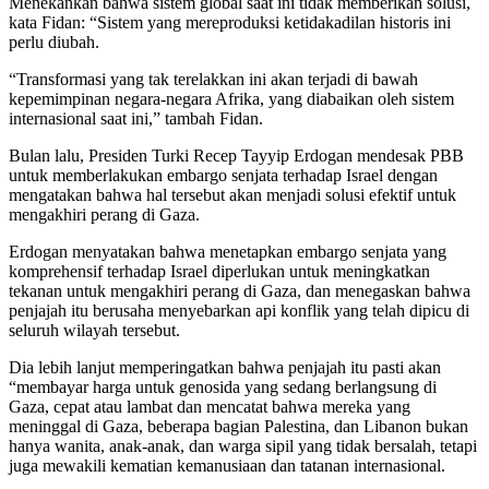
Menekankan bahwa sistem global saat ini tidak memberikan solusi,
kata Fidan: “Sistem yang mereproduksi ketidakadilan historis ini
perlu diubah.
“Transformasi yang tak terelakkan ini akan terjadi di bawah
kepemimpinan negara-negara Afrika, yang diabaikan oleh sistem
internasional saat ini,” tambah Fidan.
Bulan lalu, Presiden Turki Recep Tayyip Erdogan mendesak PBB
untuk memberlakukan embargo senjata terhadap Israel dengan
mengatakan bahwa hal tersebut akan menjadi solusi efektif untuk
mengakhiri perang di Gaza.
Erdogan menyatakan bahwa menetapkan embargo senjata yang
komprehensif terhadap Israel diperlukan untuk meningkatkan
tekanan untuk mengakhiri perang di Gaza, dan menegaskan bahwa
penjajah itu berusaha menyebarkan api konflik yang telah dipicu di
seluruh wilayah tersebut.
Dia lebih lanjut memperingatkan bahwa penjajah itu pasti akan
“membayar harga untuk genosida yang sedang berlangsung di
Gaza, cepat atau lambat dan mencatat bahwa mereka yang
meninggal di Gaza, beberapa bagian Palestina, dan Libanon bukan
hanya wanita, anak-anak, dan warga sipil yang tidak bersalah, tetapi
juga mewakili kematian kemanusiaan dan tatanan internasional.