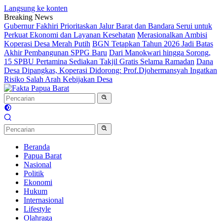
Langsung ke konten
Breaking News
Gubernur Fakhiri Prioritaskan Jalur Barat dan Bandara Serui untuk
Perkuat Ekonomi dan Layanan Kesehatan
Merasionalkan Ambisi
Koperasi Desa Merah Putih
BGN Tetapkan Tahun 2026 Jadi Batas
Akhir Pembangunan SPPG Baru
Dari Manokwari hingga Sorong,
15 SPBU Pertamina Sediakan Takjil Gratis Selama Ramadan
Dana
Desa Dipangkas, Koperasi Didorong: Prof.Djohermansyah Ingatkan
Risiko Salah Arah Kebijakan Desa
Beranda
Papua Barat
Nasional
Politik
Ekonomi
Hukum
Internasional
Lifestyle
Olahraga