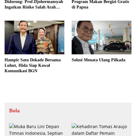
Didorong: Prof.Djohermansyah
Program Makan Bergizi Gratis
Ingatkan Risiko Salah Arah
di Papua
Kebijakan Desa
Hampir Satu Dekade Bersama
Solusi Menata Ulang Pilkada
Luhut, Hida Siap Kawal
Komunikasi BGN
Bola