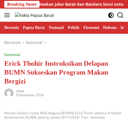
Langsung
ur Fakhiri Prioritaskan Jalur Barat dan Bandara Serui untuk P
Breaking News
ke
konten
Beranda
Papua Barat
Nasional
Politik
Ekonomi
Hukum
Inte
Beranda
Nasional
Nasional
Erick Thohir Instruksikan Delapan
BUMN Sukseskan Program Makan
Bergizi
Dede
8 November 2024
Menteri Badan Usaha Milik Negara (BUMN) Erick Thohir ditemui di Kantor
Kementerian BUMN, Jakarta, Jumat (8/11/2024). Foto : Istimewa