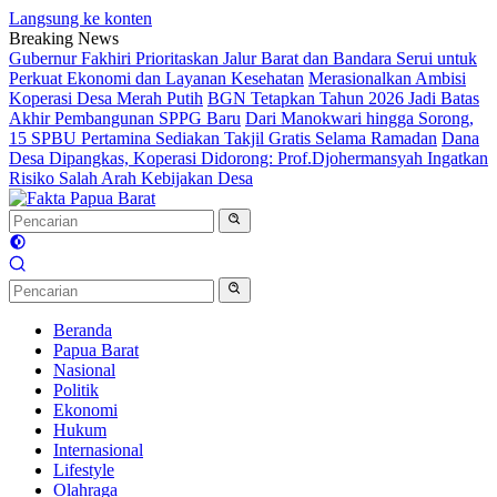
Langsung ke konten
Breaking News
Gubernur Fakhiri Prioritaskan Jalur Barat dan Bandara Serui untuk
Perkuat Ekonomi dan Layanan Kesehatan
Merasionalkan Ambisi
Koperasi Desa Merah Putih
BGN Tetapkan Tahun 2026 Jadi Batas
Akhir Pembangunan SPPG Baru
Dari Manokwari hingga Sorong,
15 SPBU Pertamina Sediakan Takjil Gratis Selama Ramadan
Dana
Desa Dipangkas, Koperasi Didorong: Prof.Djohermansyah Ingatkan
Risiko Salah Arah Kebijakan Desa
Beranda
Papua Barat
Nasional
Politik
Ekonomi
Hukum
Internasional
Lifestyle
Olahraga