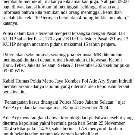
membantu memukuli, makanya kita amankan juga. Nah jam 09.00
pagi dinyatakan si korban ini meninggal, sehingga disana ada
informasi bahwa kita temukan ada orang meninggal, kemudian
setelah kita cek TKP ternyata betul, dan 4 orang ini kita amankan,”
katanya.
Polisi dalam kasus tersebut menjerat tersangka dengan Pasal 338
KUHP subsider Pasal 170 ayat 2 KUHP subsider Pasal 351 ayat 3
KUHP dengan ancaman pidana maksimal 15 tahun penjara.
Diberitakan sebelumnya, seorang pria berinisial MR ditemukan
meninggal dunia di depan rumah kontrakan di kawasan Kebon
Baru, Tebet, Jakarta Selatan, Selasa 3 Desember 2024 sekitar pukul
09.00 WIB.
Kabid Humas Polda Metro Jaya Kombes Pol Ade Ary Syam Indradi
membenarkan adanya laporan yang diterima oleh kepolisian terkait
peristiwa itu.
“Penanganan kasus ditangani Polres Metro Jakarta Selatan,” ujar
Ade Ary dalam keterangannya, Rabu 4 Desember 2024.
Ade Ary menerangkan bahwa kronologi dari peristiwa tersebut yang
diterima kepolisian yakni bermula pada hari Senin 25 November
2024 sekitar pukul 14.30, saksi berinisial AS menyuruh korban
untuk belanja telur, namun tak pernah kembali lagi.