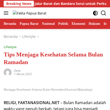
Langsung
hiri Prioritaskan Jalur Barat dan Bandara Serui untuk Perkuat 
Breaking News
ke
konten
Beranda
Papua Barat
Nasional
Politik
Ekonomi
Hukum
Inte
Beranda
Lifestyle
Lifestyle
Tips Menjaga Kesehatan Selama Bulan
Ramadan
Dede
1 Maret 2025
Menjaga Kesehatan Selama Bulan Ramadan/(ilustrasi/@pixabay)
RELIGI, FAKTANASIONAL.NET
– Bulan Ramadan adalah
waktu yang penuh berkah, tetapi juga bisa menjadi