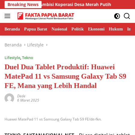
Langsung
Merasionalkan Ambisi Koperasi Desa Merah Putih
Breaking News
BGN 
ke
konten
Beranda
Papua Barat
Nasional
Politik
Ekonomi
Hukum
Inte
Beranda
Lifestyle
Lifestyle
,
Tekno
Duel Dua Tablet Produktif: Huawei
MatePad 11 vs Samsung Galaxy Tab S9
FE, Mana yang Lebih Handal
Dede
6 Maret 2025
Huawei MatePad 11 vs Samsung Galaxy Tab S9 FE/dit-fkn.