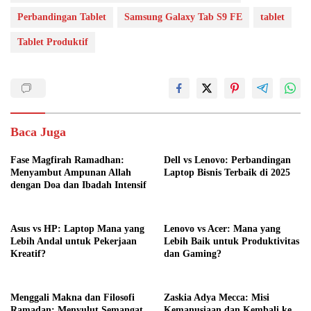
Perbandingan Tablet
Samsung Galaxy Tab S9 FE
tablet
Tablet Produktif
Baca Juga
Fase Magfirah Ramadhan:
Dell vs Lenovo: Perbandingan
Menyambut Ampunan Allah
Laptop Bisnis Terbaik di 2025
dengan Doa dan Ibadah Intensif
Asus vs HP: Laptop Mana yang
Lenovo vs Acer: Mana yang
Lebih Andal untuk Pekerjaan
Lebih Baik untuk Produktivitas
Kreatif?
dan Gaming?
Menggali Makna dan Filosofi
Zaskia Adya Mecca: Misi
Ramadan: Menyulut Semangat
Kemanusiaan dan Kembali ke