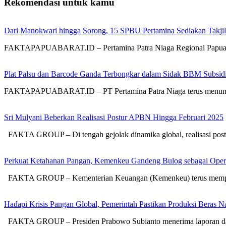
Rekomendasi untuk kamu
Dari Manokwari hingga Sorong, 15 SPBU Pertamina Sediakan Takji
FAKTAPAPUABARAT.ID – Pertamina Patra Niaga Regional Papua M
Plat Palsu dan Barcode Ganda Terbongkar dalam Sidak BBM Subsid
FAKTAPAPUABARAT.ID – PT Pertamina Patra Niaga terus menunju
Sri Mulyani Beberkan Realisasi Postur APBN Hingga Februari 2025
FAKTA GROUP – Di tengah gejolak dinamika global, realisasi pos
Perkuat Ketahanan Pangan, Kemenkeu Gandeng Bulog sebagai Operat
FAKTA GROUP – Kementerian Keuangan (Kemenkeu) terus memperkua
Hadapi Krisis Pangan Global, Pemerintah Pastikan Produksi Beras Na
FAKTA GROUP – Presiden Prabowo Subianto menerima laporan dari 