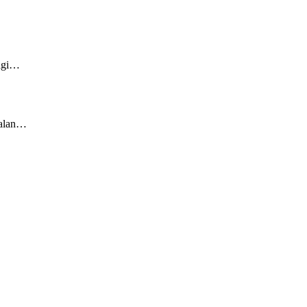
agi…
jalan…