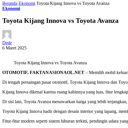
Beranda
Ekonomi
Toyota Kijang Innova vs Toyota Avanza
Ekonomi
Toyota Kijang Innova vs Toyota Avanza
Dede
6 Maret 2025
Toyota Kijang Innova vs Toyota Avanza
OTOMOTIF, FAKTANASIONAOL.NET
– Memilih mobil keluar
Di tengah persaingan pasar otomotif, Toyota Kijang Innova dan Toyo
Kijang Innova dikenal karena ruang kabinnya yang luas, fitur lengk
Di sisi lain, Toyota Avanza menawarkan harga yang lebih terjangkau
Toyota Kijang Innova hadir dengan desain interior yang lapang, me
Fitur-fitur modern seperti sistem hiburan terkini, pendingin udara y