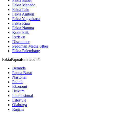
Fakta Babel
Fakta Manado
Fakta Palu
Fakta Ambon
Fakta Yogyakarta
Fakta Riau
Fakta Natuna
Kode Etik
Redaksi
Disclaimer
Pedoman Media SIber
Fakta Palembang
FaktaPapuaBarat2024#
Beranda
Papua Barat
Nasional
Politik
Ekonomi
Hukum
Internasional
Lifestyle
Olahraga
Ragam