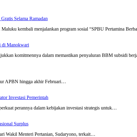
l Gratis Selama Ramadan
aluku kembali menjalankan program sosial “SPBU Pertamina Berb
i di Manokwari
kkan komitmennya dalam memastikan penyaluran BBM subsidi ber
tur APBN hingga akhir Februari…
or Investasi Pemerintah
t perannya dalam kebijakan investasi strategis untuk…
sional Surplus
Wakil Menteri Pertanian, Sudaryono, terkait…