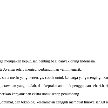
ga merupakan keputusan penting bagi banyak orang Indonesia.
ta Avanza selalu menjadi perbandingan yang menarik.
ap, serta mesin yang bertenaga, cocok untuk keluarga yang mengingin
, perawatan yang mudah, dan kepraktisan untuk penggunaan sehari-hari
mberikan kenyamanan ekstra untuk setiap penumpang.
ang optimal, dan teknologi keselamatan canggih membuat Innova sangat id