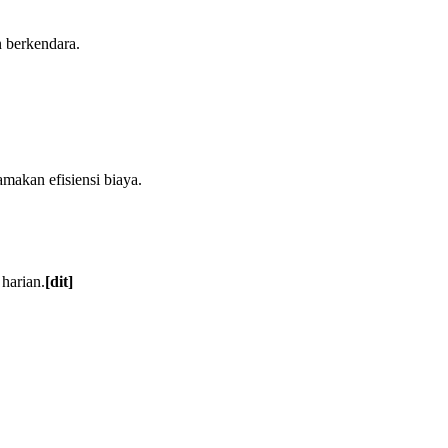
 berkendara.
makan efisiensi biaya.
harian.
[dit]