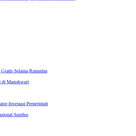
l Gratis Selama Ramadan
i di Manokwari
or Investasi Pemerintah
sional Surplus