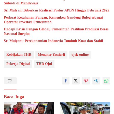
Subsidi di Manokwari
Sri Mulyani Beberkan Realisasi Postur APBN Hingga Februari 2025
Perkuat Ketahanan Pangan, Kemenkeu Gandeng Bulog sebagai
Operator Investasi Pemerintah
Hadapi Krisis Pangan Global, Pemerintah Pastikan Produksi Beras
Nasional Surplus
Sri Mulyani: Perekonomian Indonesia Tumbuh Kuat dan Stabil
Kebijakan THR
Menaker Yassierli
ojek online
Pekerja Digital
THR Ojol
Baca Juga