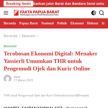
Langsung
r Fakhiri Prioritaskan Jalur Barat dan Bandara Serui untuk Per
Breaking News
ke
konten
Beranda
Papua Barat
Nasional
Politik
Ekonomi
Hukum
Inte
Beranda
Ekonomi
Ekonomi
Terobosan Ekonomi Digital: Menaker
Yassierli Umumkan THR untuk
Pengemudi Ojek dan Kurir Online
Dede
11 Maret 2025
THR untuk Pengemudi Ojek dan Kurir Online/(ilustrasi/@freepik)