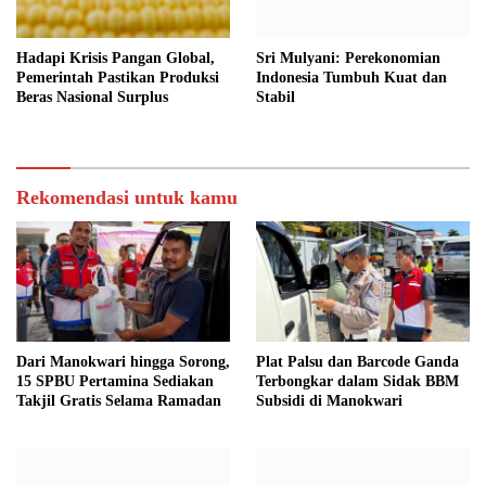
Sri Mulyani: Perekonomian
Hadapi Krisis Pangan Global,
Indonesia Tumbuh Kuat dan
Pemerintah Pastikan Produksi
Stabil
Beras Nasional Surplus
Rekomendasi untuk kamu
Dari Manokwari hingga Sorong,
Plat Palsu dan Barcode Ganda
15 SPBU Pertamina Sediakan
Terbongkar dalam Sidak BBM
Takjil Gratis Selama Ramadan
Subsidi di Manokwari