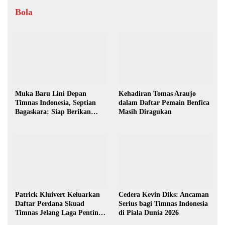
Bola
Muka Baru Lini Depan
Kehadiran Tomas Araujo
Timnas Indonesia, Septian
dalam Daftar Pemain Benfica
Bagaskara: Siap Berikan
Masih Diragukan
yang Terbaik
Patrick Kluivert Keluarkan
Cedera Kevin Diks: Ancaman
Daftar Perdana Skuad
Serius bagi Timnas Indonesia
Timnas Jelang Laga Penting
di Piala Dunia 2026
Lawan Australia