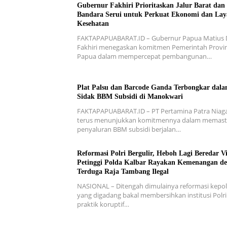
Gubernur Fakhiri Prioritaskan Jalur Barat dan
Bandara Serui untuk Perkuat Ekonomi dan La
Kesehatan
FAKTAPAPUABARAT.ID – Gubernur Papua Matius 
Fakhiri menegaskan komitmen Pemerintah Provin
Papua dalam mempercepat pembangunan…
Plat Palsu dan Barcode Ganda Terbongkar dal
Sidak BBM Subsidi di Manokwari
FAKTAPAPUABARAT.ID – PT Pertamina Patra Niag
terus menunjukkan komitmennya dalam memast
penyaluran BBM subsidi berjalan…
Reformasi Polri Bergulir, Heboh Lagi Beredar V
Petinggi Polda Kalbar Rayakan Kemenangan d
Terduga Raja Tambang Ilegal
NASIONAL – Ditengah dimulainya reformasi kepol
yang digadang bakal membersihkan institusi Polri
praktik koruptif…