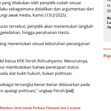
 yang dilakukan oleh penyidik sudah sesuai
laku sebagaimana didalilkan dan argumentasi dari
ungi awak media, Kamis (13/2/2025).
Ri
La
usan tersebut, penyidik akan menentukan langkah
Je
nggeledahan, hingga penahanan Hasto.
k yang menentukan sesuai kebutuhan penanganan
Pop
il Ketua KPK Fitroh Rohcahyanto. Menurutnya,
ebut membuktikan bahwa penetapan status
da alat bukti hukum, bukan politisasi.
ebagai tersangka benar-benar didasarkan pada
 apalagi politisasi,” ungkap Fitroh.
[zul]
n Bandara Serui untuk Perkuat Ekonomi dan Layanan