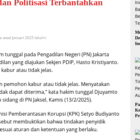
an Politisasi Terbantahkan
Mu
 awal Januari 2025 lalu/rri
De
In
Ba
 tunggal pada Pengadilan Negeri (PN) Jakarta
Be
an yang diajukan Sekjen PDIP, Hasto Kristiyanto.
abur atau tidak jelas.
 pemohon kabur atau tidak jelas. Menyatakan
k dapat diterima,” kata hakim tunggal Djuyamto
dang di PN Jaksel, Kamis (13/2/2025).
Pa
Ke
misi Pemberantasan Korupsi (KPK) Setyo Budiyanto
Pe
ebut membuktikan bahwa tindakan penyidik
Ti
Pe
suai aturan dan ketentuan yang berlaku.
Au