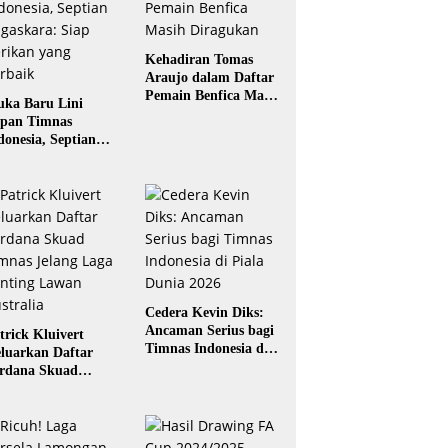
Kehadiran Tomas
Araujo dalam Daftar
Pemain Benfica Masih
ka Baru Lini
Diragukan
pan Timnas
donesia, Septian
gaskara: Siap
rikan yang Terbaik
Cedera Kevin Diks:
Ancaman Serius bagi
trick Kluivert
Timnas Indonesia di
luarkan Daftar
Piala Dunia 2026
rdana Skuad
mnas Jelang Laga
nting Lawan
stralia