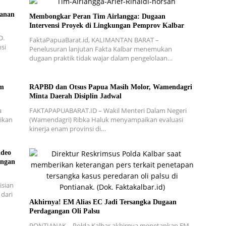
yanan
Membongkar Peran Tim Airlangga: Dugaan
Intervensi Proyek di Lingkungan Pemprov Kalbar
D.
FaktaPapuaBarat.id, KALIMANTAN BARAT –
si
Penelusuran lanjutan Fakta Kalbar menemukan
dugaan praktik tidak wajar dalam pengelolaan…
am
RAPBD dan Otsus Papua Masih Molor, Wamendagri
Minta Daerah Disiplin Jadwal
a
FAKTAPAPUABARAT.ID – Wakil Menteri Dalam Negeri
ikan
(Wamendagri) Ribka Haluk menyampaikan evaluasi
kinerja enam provinsi di…
ideo
engan
isian
 dari
Akhirnya! EM Alias EC Jadi Tersangka Dugaan
Perdagangan Oli Palsu
PONTIANAK – Polda Kalbar akhirnya menetapkan EM