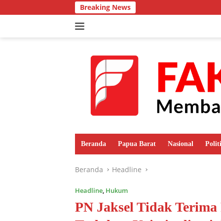
Langsung
Breaking News
ke
konten
Beranda
Papua Barat
Nasional
Polit
Beranda
Headline
Headline
,
Hukum
PN Jaksel Tidak Terima