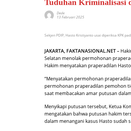
Tuduhan Kriminalisasi d
Dede
13 Februari 2025
Sekjen PDIP, Hasto Kristiyanto usai diperiksa KPK pada
JAKARTA, FAKTANASIONAL.NET –
Hakim
Selatan menolak permohonan praperadil
Hakim menyatakan praperadilan Hasto k
“Menyatakan permohonan praperadilan
permohonan praperadilan pemohon tida
saat membacakan amar putusan dalam si
Menyikapi putusan tersebut, Ketua Ko
mengatakan bahwa putusan hakim ters
dalam menangani kasus Hasto sudah se