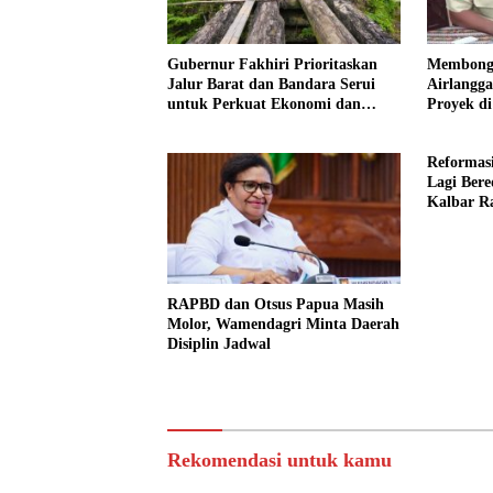
Gubernur Fakhiri Prioritaskan
Membong
Jalur Barat dan Bandara Serui
Airlangga
untuk Perkuat Ekonomi dan
Proyek d
Layanan Kesehatan
Kalbar
Reformasi
Lagi Bere
Kalbar R
dengan T
Ilegal
RAPBD dan Otsus Papua Masih
Molor, Wamendagri Minta Daerah
Disiplin Jadwal
Rekomendasi untuk kamu